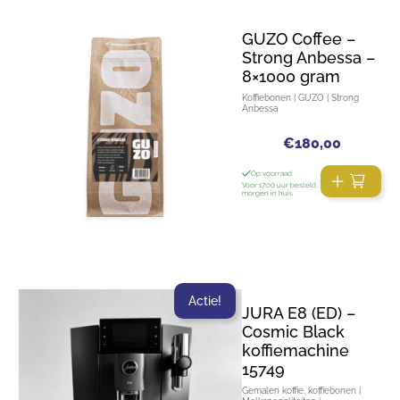
GUZO Coffee –
Strong Anbessa –
8×1000 gram
Koffiebonen | GUZO | Strong
Anbessa
€
180,00
Op voorraad
Voor 17:00 uur besteld,
morgen in huis
Actie!
JURA E8 (ED) –
Cosmic Black
koffiemachine
15749
Gemalen koffie, koffiebonen |