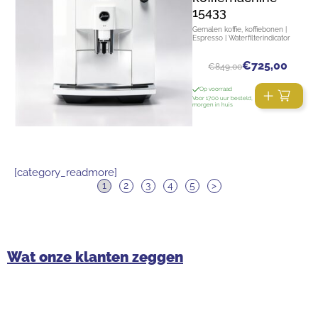
15433
Gemalen koffie, koffiebonen |
Espresso | Waterfilterindicator
€
725,00
€
849,00
Op voorraad
Voor 17:00 uur besteld,
morgen in huis
[category_readmore]
1
2
3
4
5
>
Wat onze klanten zeggen