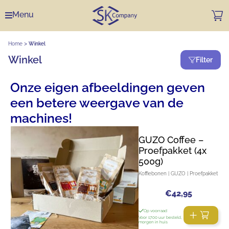
Menu
>
Home
Winkel
Winkel
Filter
Onze eigen afbeeldingen geven
een betere weergave van de
machines!
GUZO Coffee –
Proefpakket (4x
500g)
Koffiebonen | GUZO | Proefpakket
€
42,95
Op voorraad
Voor 17:00 uur besteld,
morgen in huis