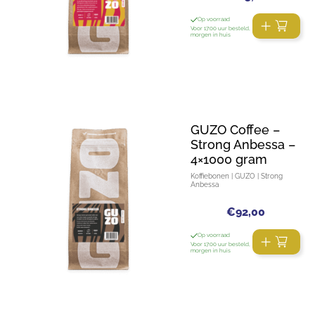
Op voorraad
Voor 17:00 uur besteld,
morgen in huis
GUZO Coffee –
Strong Anbessa –
4×1000 gram
Koffiebonen | GUZO | Strong
Anbessa
€
92,00
Op voorraad
Voor 17:00 uur besteld,
morgen in huis