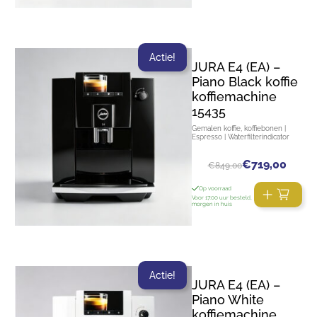
Actie!
JURA E4 (EA) –
Piano Black koffie
koffiemachine
15435
Gemalen koffie, koffiebonen |
Espresso | Waterfilterindicator
€
719,00
€
849,00
Op voorraad
Voor 17:00 uur besteld,
morgen in huis
Actie!
JURA E4 (EA) –
Piano White
koffiemachine