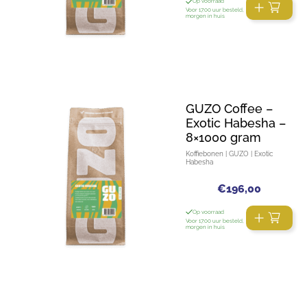
Op voorraad
Voor 17:00 uur besteld,
morgen in huis
GUZO Coffee –
Exotic Habesha –
8×1000 gram
Koffiebonen | GUZO | Exotic
Habesha
€
196,00
Op voorraad
Voor 17:00 uur besteld,
morgen in huis