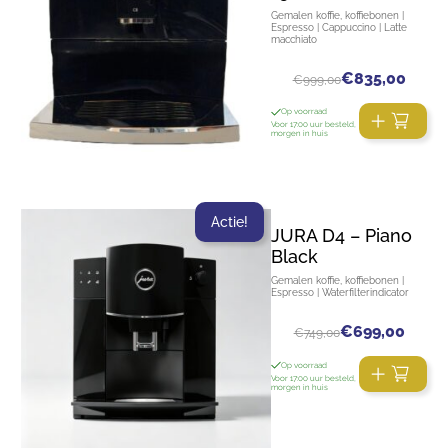
Gemalen koffie, koffiebonen |
Espresso | Cappuccino | Latte
macchiato
€
835,00
€
999,00
Op voorraad
Voor 17:00 uur besteld,
morgen in huis
Actie!
JURA D4 – Piano
Black
Gemalen koffie, koffiebonen |
Espresso | Waterfilterindicator
€
699,00
€
749,00
Op voorraad
Voor 17:00 uur besteld,
morgen in huis