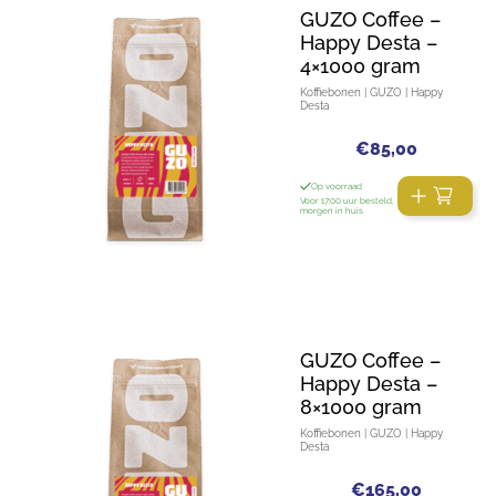
GUZO Coffee –
Happy Desta –
4×1000 gram
Koffiebonen | GUZO | Happy
Desta
€
85,00
Op voorraad
Voor 17:00 uur besteld,
morgen in huis
GUZO Coffee –
Happy Desta –
8×1000 gram
Koffiebonen | GUZO | Happy
Desta
€
165,00