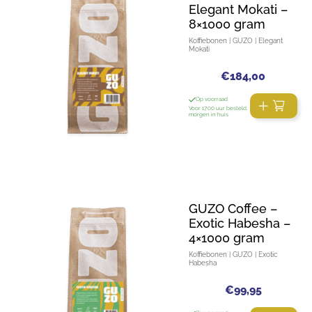
Elegant Mokati –
8×1000 gram
Koffiebonen | GUZO | Elegant
Mokati
€
184,00
Op voorraad
Voor 17:00 uur besteld,
morgen in huis
GUZO Coffee –
Exotic Habesha –
4×1000 gram
Koffiebonen | GUZO | Exotic
Habesha
€
99,95