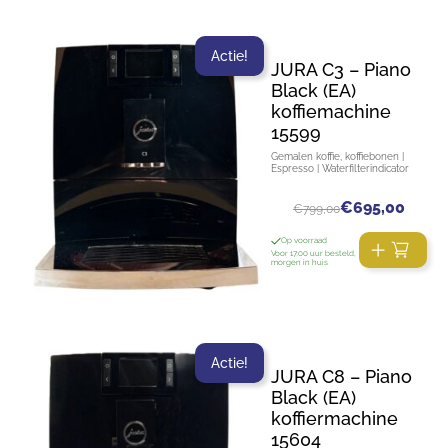
Actie!
JURA C3 – Piano
Black (EA)
koffiemachine
15599
Gemalen koffie, koffiebonen |
Espresso | Waterfilterindicator
€
695,00
€
799,00
Op voorraad
Voor 17:00 uur besteld,
morgen in huis
Actie!
JURA C8 – Piano
Black (EA)
koffiermachine
15604