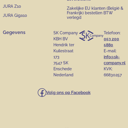
JURA Z10
Zakelijke EU klanten (België &
Frankrijk) bestellen BTW
JURA Giga10
verlegd
Gegevens
SK Company
Telefoon:
KBH BV
053 200
Hendrik ter
5880
Kuilestraat
E-mail:
173
info@sk-
7547 SK
company.nl
Enschede
KVK:
Nederland
66830257
Volg ons op Facebook