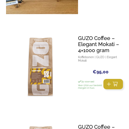
GUZO Coffee –
Elegant Mokati –
4×1000 gram
Koffiebonen | GUZO | Elegant
Mokati
€
95,00
Op voorraad
Voor 17:00 uur besteld,
morgen in huis
GUZO Coffee –