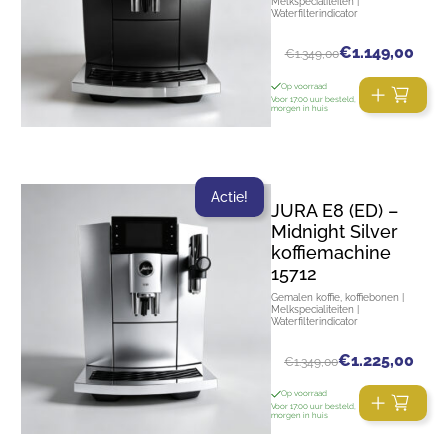
Melkspecialiteiten |
Waterfilterindicator
€
1.149,00
€
1.349,00
Op voorraad
Voor 17:00 uur besteld,
morgen in huis
Actie!
JURA E8 (ED) –
Midnight Silver
koffiemachine
15712
Gemalen koffie, koffiebonen |
Melkspecialiteiten |
Waterfilterindicator
€
1.225,00
€
1.349,00
Op voorraad
Voor 17:00 uur besteld,
morgen in huis