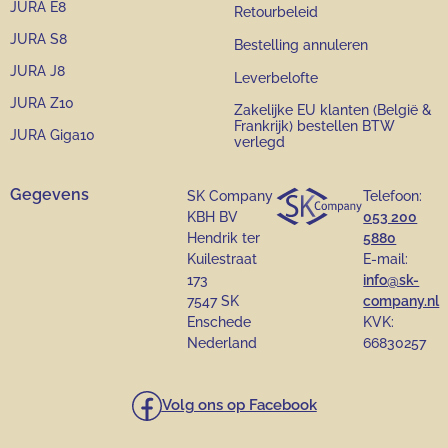
JURA E8
Retourbeleid
JURA S8
Bestelling annuleren
JURA J8
Leverbelofte
JURA Z10
Zakelijke EU klanten (België &
Frankrijk) bestellen BTW
JURA Giga10
verlegd
Gegevens
SK Company
Telefoon:
KBH BV
053 200
Hendrik ter
5880
Kuilestraat
E-mail:
173
info@sk-
7547 SK
company.nl
Enschede
KVK:
Nederland
66830257
Volg ons op Facebook