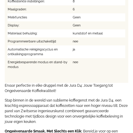
Koffiesterkte instellingen:
8
Maalgraden:
6
Melkfuncties
Geen
Display:
Geen
Materiaal behuizing:
kunststof en metaal
Programmeerbare uitschakeltijd
nee
Automatische reinigingscyclus en
ja
ontkalkingsprogramma
Energiebesparende modus en stand-by
nee
modus
Ervaar perfectie in elke druppel met de Jura D4: Jouw Toegang tot
Ongeëvenaarde Koffiekwaliteit!
Stap binnen in de wereld van sublieme koffiegenot met de Jura D4, een
krachtig espressoapparaat dat koffiezetten naar een hoger niveau tilt. Deze
parel van Zwitserse ingenieurskunst combineert geavanceerde
technologie met tijdloos design voor een onvergetelijke koffiebeleving in
jouw eigen keuken.
Ongeëvenaarde Smaak, Met Slechts een Klik:
Bereid je voor op een