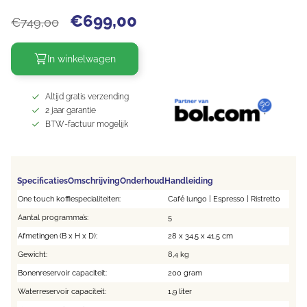
€
699,00
€
749,00
In winkelwagen
Altijd gratis verzending
2 jaar garantie
BTW-factuur mogelijk
Specificaties
Omschrijving
Onderhoud
Handleiding
One touch koffiespecialiteiten:
Café lungo | Espresso | Ristretto
Aantal programma’s:
5
Afmetingen (B x H x D):
28 x 34,5 x 41.5 cm
Gewicht:
8,4 kg
Bonenreservoir capaciteit:
200 gram
Waterreservoir capaciteit:
1,9 liter