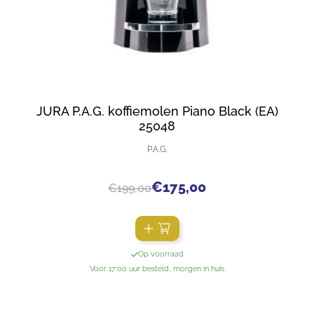
JURA P.A.G. koffiemolen Piano Black (EA)
25048
P.A.G.
€
175,00
€
199,00
Op voorraad
Voor 17:00 uur besteld, morgen in huis