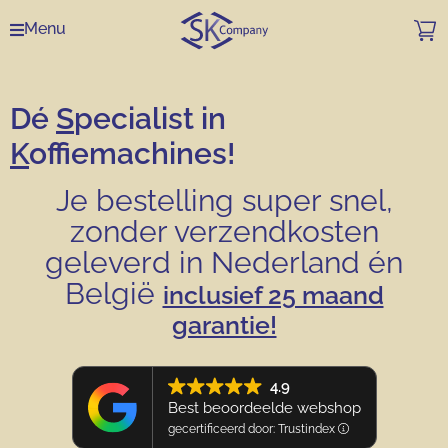
Menu
Dé
S
pecialist in
K
offiemachines!
Je bestelling super snel,
zonder verzendkosten
geleverd in Nederland én
België
inclusief 25 maand
garantie!
4.9
Best beoordeelde webshop
gecertificeerd door: Trustindex