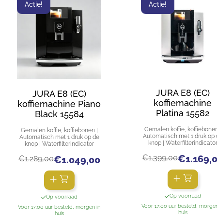
Actie!
Actie!
JURA E8 (EC)
JURA E8 (EC)
koffiemachine
koffiemachine Piano
Platina 15582
Black 15584
Gemalen koffie, koffiebonen
Gemalen koffie, koffiebonen |
Automatisch met 1 druk op 
Automatisch met 1 druk op de
knop | Waterfilterindicato
knop | Waterfilterindicator
€
1.399,00
€
1.169,
€
1.289,00
€
1.049,00
Op voorraad
Op voorraad
Voor 17:00 uur besteld, morgen
Voor 17:00 uur besteld, morgen in
huis
huis