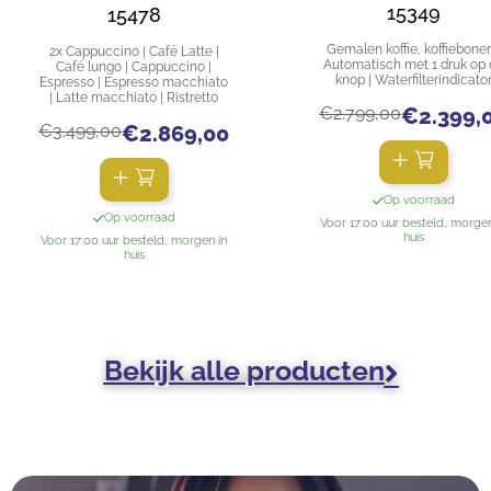
15349
15478
Gemalen koffie, koffiebonen
2x Cappuccino | Café Latte |
Automatisch met 1 druk op 
Café lungo | Cappuccino |
knop | Waterfilterindicato
Espresso | Espresso macchiato
| Latte macchiato | Ristretto
€
2.799,00
€
2.399,
€
3.499,00
€
2.869,00
Op voorraad
Op voorraad
Voor 17:00 uur besteld, morgen
huis
Voor 17:00 uur besteld, morgen in
huis
Bekijk alle producten