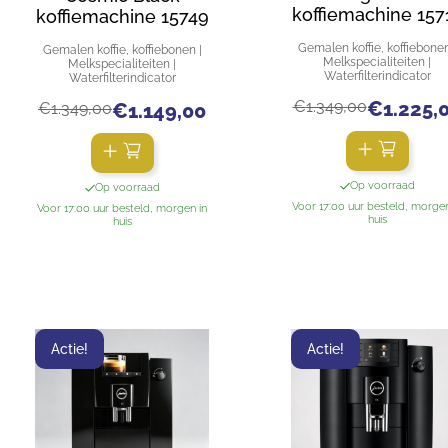
koffiemachine 157
koffiemachine 15749
Gemalen koffie, koffiebonen
Gemalen koffie, koffiebonen |
Melkspecialiteiten |
Melkspecialiteiten |
Waterfilterindicator
Waterfilterindicator
€
1.349,00
€
1.225,
€
1.349,00
€
1.149,00
Op voorraad
Op voorraad
Voor 17:00 uur besteld, morgen
Voor 17:00 uur besteld, morgen in
huis
huis
Actie!
Actie!