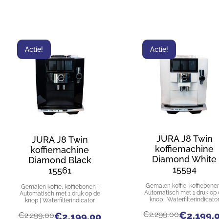
Actie!
Actie!
JURA J8 Twin
JURA J8 Twin
koffiemachine
koffiemachine
Diamond White
Diamond Black
15594
15561
Gemalen koffie, koffiebonen
Gemalen koffie, koffiebonen |
Automatisch met 1 druk op 
Automatisch met 1 druk op de
knop | Waterfilterindicato
knop | Waterfilterindicator
€
2.299,00
€
2.199,
€
2.299,00
€
2.199,00