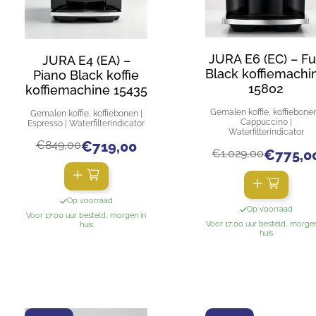
JURA E6 (EC) – Fu
JURA E4 (EA) –
Black koffiemachi
Piano Black koffie
15802
koffiemachine 15435
Gemalen koffie, koffiebonen
Gemalen koffie, koffiebonen |
Cappuccino |
Espresso | Waterfilterindicator
Waterfilterindicator
€
849,00
€
719,00
€
1.029,00
€
775,0
Op voorraad
Op voorraad
Voor 17:00 uur besteld, morgen in
Voor 17:00 uur besteld, morgen
huis
huis