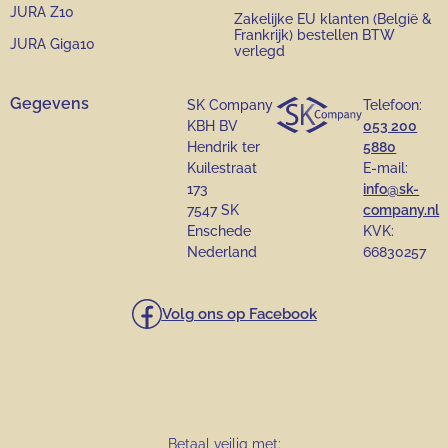
JURA Z10
Zakelijke EU klanten (België &
Frankrijk) bestellen BTW
JURA Giga10
verlegd
Gegevens
SK Company
Telefoon:
KBH BV
053 200
Hendrik ter
5880
Kuilestraat
E-mail:
173
info@sk-
7547 SK
company.nl
Enschede
KVK:
Nederland
66830257
Volg ons op Facebook
Betaal veilig met: