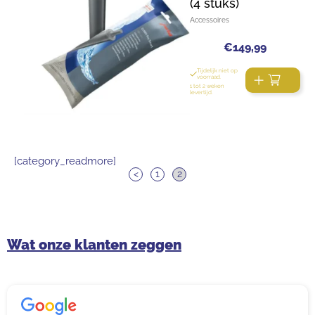
(4 stuks)
Accessoires
€
149,99
Tijdelijk niet op
voorraad.
1 tot 2 weken
levertijd.
[category_readmore]
<
1
2
Wat onze klanten zeggen