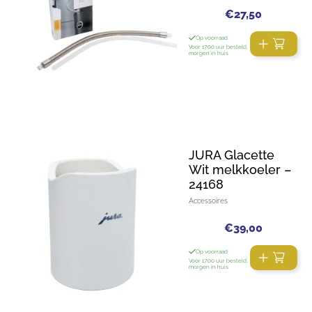
€
27,50
Op voorraad
Voor 17:00 uur besteld,
morgen in huis
JURA Glacette
Wit melkkoeler –
24168
Accessoires
€
39,00
Op voorraad
Voor 17:00 uur besteld,
morgen in huis