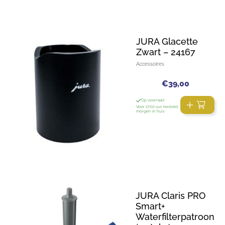
JURA Glacette
Zwart – 24167
Accessoires
€
39,00
Op voorraad
Voor 17:00 uur besteld,
morgen in huis
JURA Claris PRO
Smart+
Waterfilterpatroon