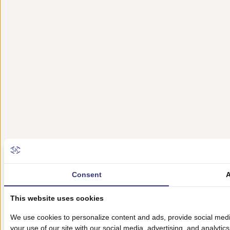
Consent
A
This website uses cookies
We use cookies to personalize content and ads, provide social medi
your use of our site with our social media, advertising, and analyti