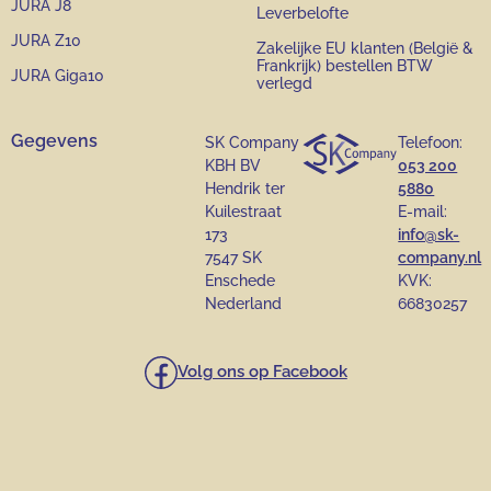
JURA J8
Leverbelofte
JURA Z10
Zakelijke EU klanten (België &
Frankrijk) bestellen BTW
JURA Giga10
verlegd
Gegevens
SK Company
Telefoon:
KBH BV
053 200
Hendrik ter
5880
Kuilestraat
E-mail:
173
info@sk-
7547 SK
company.nl
Enschede
KVK:
Nederland
66830257
Volg ons op Facebook